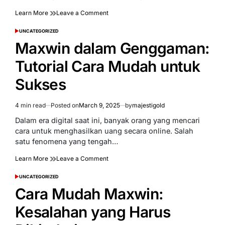
on
Learn More
Leave a Comment
Cara
Mudah
UNCATEGORIZED
POSTED
Mencapai
IN
Maxwin dalam Genggaman:
Maxwin:
Cerita
Tutorial Cara Mudah untuk
Sukses
dari
Sukses
Para
Kontestan
4 min read
Posted on
March 9, 2025
by
majestigold
Estimated
read
Dalam era digital saat ini, banyak orang yang mencari
time
cara untuk menghasilkan uang secara online. Salah
satu fenomena yang tengah…
on
Learn More
Leave a Comment
Maxwin
dalam
UNCATEGORIZED
POSTED
Genggaman:
IN
Cara Mudah Maxwin:
Tutorial
Cara
Kesalahan yang Harus
Mudah
untuk