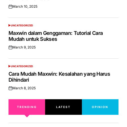
March 10, 2025
Posted
on
UNCATEGORIZED
POSTED
IN
Maxwin dalam Genggaman: Tutorial Cara
Mudah untuk Sukses
March 9, 2025
Posted
on
UNCATEGORIZED
POSTED
IN
Cara Mudah Maxwin: Kesalahan yang Harus
Dihindari
March 8, 2025
Posted
on
TRENDING
LATEST
OPINION