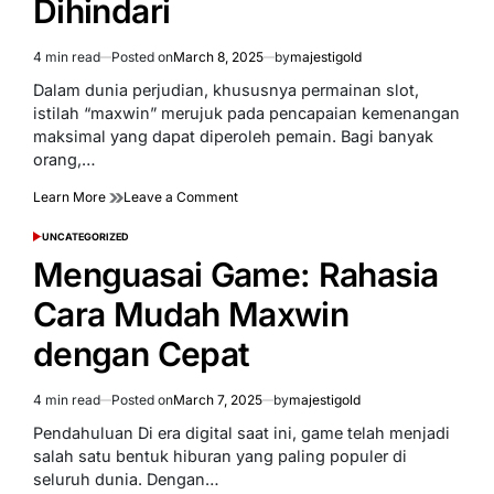
Dihindari
Sukses
4 min read
Posted on
March 8, 2025
by
majestigold
Estimated
read
Dalam dunia perjudian, khususnya permainan slot,
time
istilah “maxwin” merujuk pada pencapaian kemenangan
maksimal yang dapat diperoleh pemain. Bagi banyak
orang,…
on
Learn More
Leave a Comment
Cara
Mudah
UNCATEGORIZED
POSTED
Maxwin:
IN
Menguasai Game: Rahasia
Kesalahan
yang
Cara Mudah Maxwin
Harus
Dihindari
dengan Cepat
4 min read
Posted on
March 7, 2025
by
majestigold
Estimated
read
Pendahuluan Di era digital saat ini, game telah menjadi
time
salah satu bentuk hiburan yang paling populer di
seluruh dunia. Dengan…