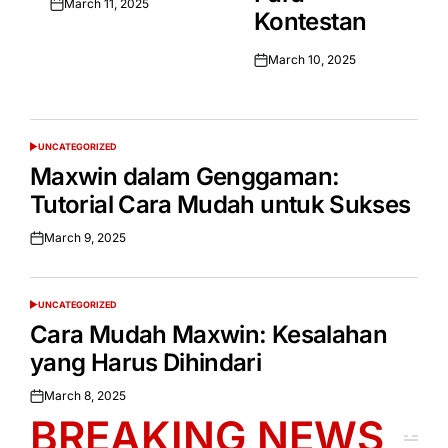
March 11, 2025
Posted
Kontestan
on
March 10, 2025
Posted
on
UNCATEGORIZED
POSTED
IN
Maxwin dalam Genggaman:
Tutorial Cara Mudah untuk Sukses
March 9, 2025
Posted
on
UNCATEGORIZED
POSTED
IN
Cara Mudah Maxwin: Kesalahan
yang Harus Dihindari
March 8, 2025
Posted
BREAKING NEWS
on