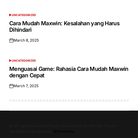
on
UNCATEGORIZED
POSTED
IN
Cara Mudah Maxwin: Kesalahan yang Harus
Dihindari
March 8, 2025
Posted
on
UNCATEGORIZED
POSTED
IN
Menguasai Game: Rahasia Cara Mudah Maxwin
dengan Cepat
March 7, 2025
Posted
on
© All rights reserved. Proudly powered by WordPress. Theme
NewsMarks designed by
WPInterface
.