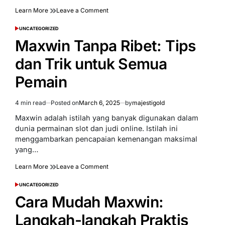
on
Learn More
Leave a Comment
Menguasai
Game:
UNCATEGORIZED
POSTED
Rahasia
IN
Maxwin Tanpa Ribet: Tips
Cara
Mudah
dan Trik untuk Semua
Maxwin
dengan
Pemain
Cepat
4 min read
Posted on
March 6, 2025
by
majestigold
Estimated
read
Maxwin adalah istilah yang banyak digunakan dalam
time
dunia permainan slot dan judi online. Istilah ini
menggambarkan pencapaian kemenangan maksimal
yang…
on
Learn More
Leave a Comment
Maxwin
Tanpa
UNCATEGORIZED
POSTED
Ribet:
IN
Cara Mudah Maxwin:
Tips
dan
Langkah-langkah Praktis
Trik