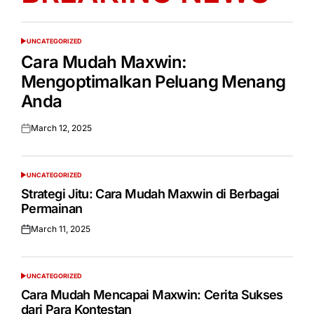
UNCATEGORIZED
POSTED
IN
Cara Mudah Maxwin:
Mengoptimalkan Peluang Menang
Anda
March 12, 2025
Posted
on
UNCATEGORIZED
POSTED
IN
Strategi Jitu: Cara Mudah Maxwin di Berbagai
Permainan
March 11, 2025
Posted
on
UNCATEGORIZED
POSTED
IN
Cara Mudah Mencapai Maxwin: Cerita Sukses
dari Para Kontestan