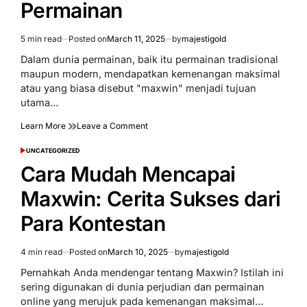
Permainan
5 min read
Posted on
March 11, 2025
by
majestigold
Estimated
read
Dalam dunia permainan, baik itu permainan tradisional
time
maupun modern, mendapatkan kemenangan maksimal
atau yang biasa disebut "maxwin" menjadi tujuan
utama…
on
Learn More
Leave a Comment
Strategi
Jitu:
UNCATEGORIZED
POSTED
Cara
IN
Cara Mudah Mencapai
Mudah
Maxwin
Maxwin: Cerita Sukses dari
di
Berbagai
Para Kontestan
Permainan
4 min read
Posted on
March 10, 2025
by
majestigold
Estimated
read
Pernahkah Anda mendengar tentang Maxwin? Istilah ini
time
sering digunakan di dunia perjudian dan permainan
online yang merujuk pada kemenangan maksimal…