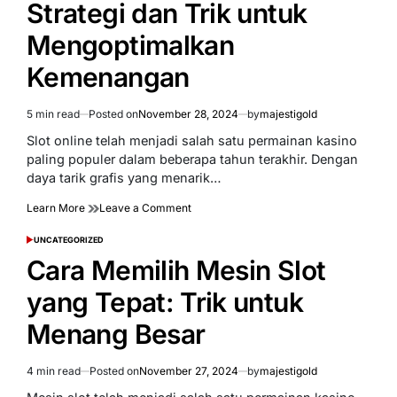
Strategi dan Trik untuk
RNG
dan
Mengoptimalkan
Cara
Kerjanya
Kemenangan
5 min read
Posted on
November 28, 2024
by
majestigold
Estimated
read
Slot online telah menjadi salah satu permainan kasino
time
paling populer dalam beberapa tahun terakhir. Dengan
daya tarik grafis yang menarik…
on
Learn More
Leave a Comment
Bermain
Slot
UNCATEGORIZED
POSTED
Online:
IN
Cara Memilih Mesin Slot
Strategi
dan
yang Tepat: Trik untuk
Trik
untuk
Menang Besar
Mengoptimalkan
Kemenangan
4 min read
Posted on
November 27, 2024
by
majestigold
Estimated
read