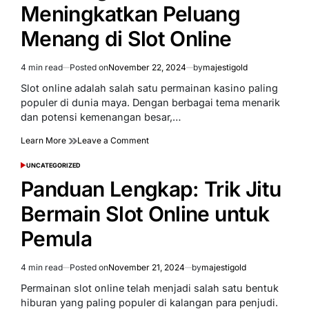
yang
Meningkatkan Peluang
Harus
Diketahui
Menang di Slot Online
Setiap
Pemain
4 min read
Posted on
November 22, 2024
by
majestigold
Estimated
read
Slot online adalah salah satu permainan kasino paling
time
populer di dunia maya. Dengan berbagai tema menarik
dan potensi kemenangan besar,…
on
Learn More
Leave a Comment
7
Strategi
UNCATEGORIZED
POSTED
Terbaik
IN
Panduan Lengkap: Trik Jitu
untuk
Meningkatkan
Bermain Slot Online untuk
Peluang
Menang
Pemula
di
Slot
Online
4 min read
Posted on
November 21, 2024
by
majestigold
Estimated
read
Permainan slot online telah menjadi salah satu bentuk
time
hiburan yang paling populer di kalangan para penjudi.