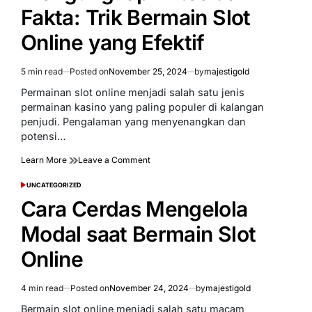
Slot
Fakta: Trik Bermain Slot
Online:
Dari
Online yang Efektif
Pemula
hingga
Profesional
5 min read
Posted on
November 25, 2024
by
majestigold
Estimated
read
Permainan slot online menjadi salah satu jenis
time
permainan kasino yang paling populer di kalangan
penjudi. Pengalaman yang menyenangkan dan
potensi…
on
Learn More
Leave a Comment
Mengungkap
Mitos
UNCATEGORIZED
POSTED
dan
IN
Cara Cerdas Mengelola
Fakta:
Trik
Modal saat Bermain Slot
Bermain
Slot
Online
Online
yang
Efektif
4 min read
Posted on
November 24, 2024
by
majestigold
Estimated
read
Bermain slot online menjadi salah satu macam