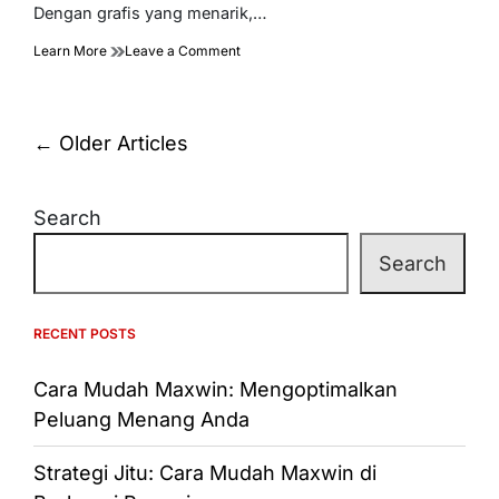
Dengan grafis yang menarik,…
on
Learn More
Leave a Comment
Panduan
Lengkap:
Trik
Jitu
Posts
←
Older Articles
Bermain
navigation
Slot
Online
untuk
Search
Pemula
Search
RECENT POSTS
Cara Mudah Maxwin: Mengoptimalkan
Peluang Menang Anda
Strategi Jitu: Cara Mudah Maxwin di