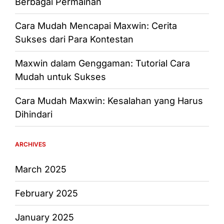
Berbagai Permainan
Cara Mudah Mencapai Maxwin: Cerita
Sukses dari Para Kontestan
Maxwin dalam Genggaman: Tutorial Cara
Mudah untuk Sukses
Cara Mudah Maxwin: Kesalahan yang Harus
Dihindari
ARCHIVES
March 2025
February 2025
January 2025