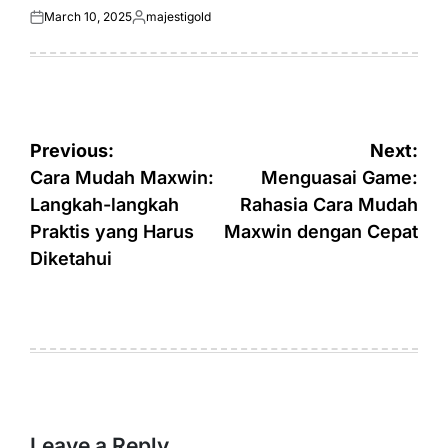
March 10, 2025
majestigold
Posted
Posted
on
by
Post
Previous:
Next:
navigation
Cara Mudah Maxwin:
Menguasai Game:
Langkah-langkah
Rahasia Cara Mudah
Praktis yang Harus
Maxwin dengan Cepat
Diketahui
Leave a Reply