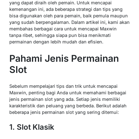
yang dapat diraih oleh pemain. Untuk mencapai
kemenangan ini, ada beberapa strategi dan tips yang
bisa digunakan oleh para pemain, baik pemula maupun
yang sudah berpengalaman. Dalam artikel ini, kami akan
membahas berbagai cara untuk mencapai Maxwin
tanpa ribet, sehingga siapa pun bisa menikmati
permainan dengan lebih mudah dan efisien.
Pahami Jenis Permainan
Slot
Sebelum mempelajari tips dan trik untuk mencapai
Maxwin, penting bagi Anda untuk memahami berbagai
jenis permainan slot yang ada. Setiap jenis memiliki
karakteristik dan peluang yang berbeda. Berikut adalah
beberapa jenis permainan slot yang sering ditemui:
1. Slot Klasik