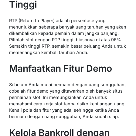
Tinggi
RTP (Return to Player) adalah persentase yang
menunjukkan seberapa banyak uang taruhan yang akan
dikembalikan kepada pemain dalam jangka panjang.
Pilihlah slot dengan RTP tinggi, biasanya di atas 96%.
Semakin tinggi RTP, semakin besar peluang Anda untuk
memenangkan kembali taruhan Anda.
Manfaatkan Fitur Demo
Sebelum Anda mulai bermain dengan uang sungguhan,
cobalah fitur demo yang ditawarkan oleh banyak situs
permainan slot. Ini memungkinkan Anda untuk
memahami cara kerja slot tanpa risiko kehilangan uang.
Kenali pola dan fitur yang ada, sehingga ketika Anda
bermain dengan uang sungguhan, Anda sudah siap.
Kelola Bankroll dengan