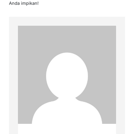
Anda impikan!