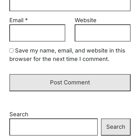
Email
*
Website
Save my name, email, and website in this
browser for the next time I comment.
Search
Search