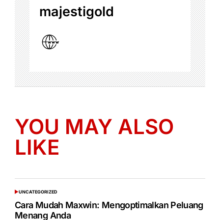
majestigold
YOU MAY ALSO
LIKE
UNCATEGORIZED
POSTED
IN
Cara Mudah Maxwin: Mengoptimalkan Peluang
Menang Anda