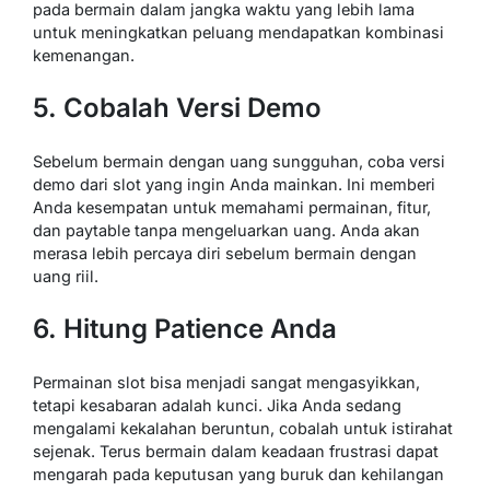
pada bermain dalam jangka waktu yang lebih lama
untuk meningkatkan peluang mendapatkan kombinasi
kemenangan.
5. Cobalah Versi Demo
Sebelum bermain dengan uang sungguhan, coba versi
demo dari slot yang ingin Anda mainkan. Ini memberi
Anda kesempatan untuk memahami permainan, fitur,
dan paytable tanpa mengeluarkan uang. Anda akan
merasa lebih percaya diri sebelum bermain dengan
uang riil.
6. Hitung Patience Anda
Permainan slot bisa menjadi sangat mengasyikkan,
tetapi kesabaran adalah kunci. Jika Anda sedang
mengalami kekalahan beruntun, cobalah untuk istirahat
sejenak. Terus bermain dalam keadaan frustrasi dapat
mengarah pada keputusan yang buruk dan kehilangan