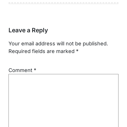
Leave a Reply
Your email address will not be published.
Required fields are marked
*
Comment
*