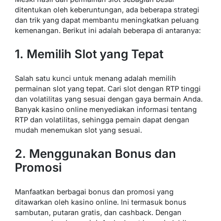
ditentukan oleh keberuntungan, ada beberapa strategi
dan trik yang dapat membantu meningkatkan peluang
kemenangan. Berikut ini adalah beberapa di antaranya:
1. Memilih Slot yang Tepat
Salah satu kunci untuk menang adalah memilih
permainan slot yang tepat. Cari slot dengan RTP tinggi
dan volatilitas yang sesuai dengan gaya bermain Anda.
Banyak kasino online menyediakan informasi tentang
RTP dan volatilitas, sehingga pemain dapat dengan
mudah menemukan slot yang sesuai.
2. Menggunakan Bonus dan
Promosi
Manfaatkan berbagai bonus dan promosi yang
ditawarkan oleh kasino online. Ini termasuk bonus
sambutan, putaran gratis, dan cashback. Dengan