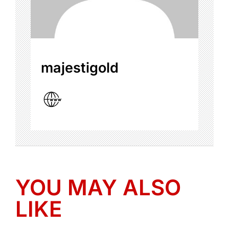
majestigold
YOU MAY ALSO
LIKE