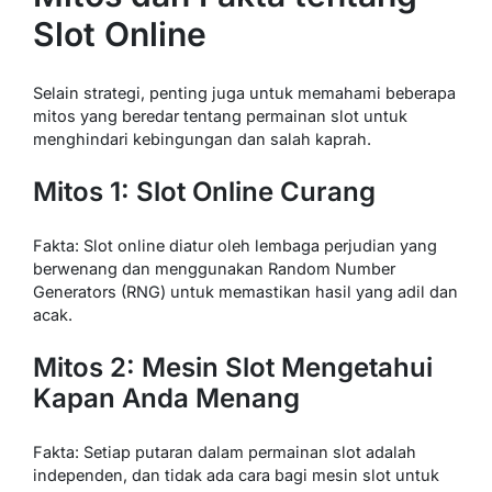
Slot Online
Selain strategi, penting juga untuk memahami beberapa
mitos yang beredar tentang permainan slot untuk
menghindari kebingungan dan salah kaprah.
Mitos 1: Slot Online Curang
Fakta: Slot online diatur oleh lembaga perjudian yang
berwenang dan menggunakan Random Number
Generators (RNG) untuk memastikan hasil yang adil dan
acak.
Mitos 2: Mesin Slot Mengetahui
Kapan Anda Menang
Fakta: Setiap putaran dalam permainan slot adalah
independen, dan tidak ada cara bagi mesin slot untuk