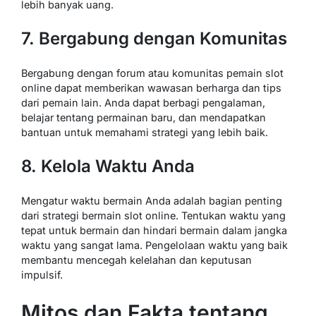
lebih banyak uang.
7. Bergabung dengan Komunitas
Bergabung dengan forum atau komunitas pemain slot
online dapat memberikan wawasan berharga dan tips
dari pemain lain. Anda dapat berbagi pengalaman,
belajar tentang permainan baru, dan mendapatkan
bantuan untuk memahami strategi yang lebih baik.
8. Kelola Waktu Anda
Mengatur waktu bermain Anda adalah bagian penting
dari strategi bermain slot online. Tentukan waktu yang
tepat untuk bermain dan hindari bermain dalam jangka
waktu yang sangat lama. Pengelolaan waktu yang baik
membantu mencegah kelelahan dan keputusan
impulsif.
Mitos dan Fakta tentang