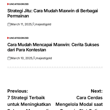
UNCATEGORIZED
POSTED
IN
Strategi Jitu: Cara Mudah Maxwin di Berbagai
Permainan
March 11, 2025
majestigold
Posted
Posted
on
by
UNCATEGORIZED
POSTED
IN
Cara Mudah Mencapai Maxwin: Cerita Sukses
dari Para Kontestan
March 10, 2025
majestigold
Posted
Posted
on
by
Post
Previous:
Next:
navigation
7 Strategi Terbaik
Cara Cerdas
untuk Meningkatkan
Mengelola Modal saat