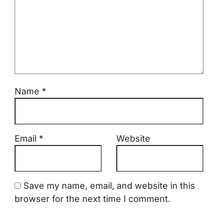
Name
*
Email
*
Website
Save my name, email, and website in this
browser for the next time I comment.