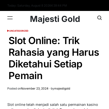
Skip
Today: Saturday, August 8 2026
4
:
39
:
44
PM
to
content
Majesti Gold
UNCATEGORIZED
POSTED
IN
Slot Online: Trik
Rahasia yang Harus
Diketahui Setiap
Pemain
Posted on
November 23, 2024
by
majestigold
Slot online telah menjadi salah satu permainan kasino