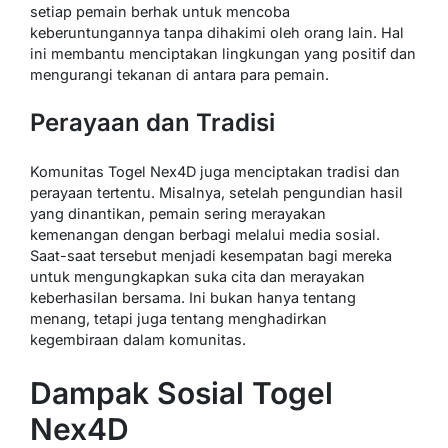
setiap pemain berhak untuk mencoba
keberuntungannya tanpa dihakimi oleh orang lain. Hal
ini membantu menciptakan lingkungan yang positif dan
mengurangi tekanan di antara para pemain.
Perayaan dan Tradisi
Komunitas Togel Nex4D juga menciptakan tradisi dan
perayaan tertentu. Misalnya, setelah pengundian hasil
yang dinantikan, pemain sering merayakan
kemenangan dengan berbagi melalui media sosial.
Saat-saat tersebut menjadi kesempatan bagi mereka
untuk mengungkapkan suka cita dan merayakan
keberhasilan bersama. Ini bukan hanya tentang
menang, tetapi juga tentang menghadirkan
kegembiraan dalam komunitas.
Dampak Sosial Togel
Nex4D