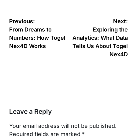
Post
Previous:
Next:
navigation
From Dreams to
Exploring the
Numbers: How Togel
Analytics: What Data
Nex4D Works
Tells Us About Togel
Nex4D
Leave a Reply
Your email address will not be published.
Required fields are marked
*