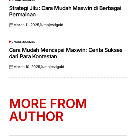
POSTED
IN
Strategi Jitu: Cara Mudah Maxwin di Berbagai
Permainan
March 11, 2025
majestigold
Posted
Posted
on
by
UNCATEGORIZED
POSTED
IN
Cara Mudah Mencapai Maxwin: Cerita Sukses
dari Para Kontestan
March 10, 2025
majestigold
Posted
Posted
on
by
MORE FROM
AUTHOR