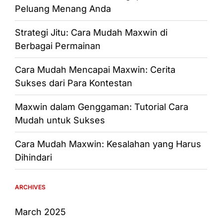
Peluang Menang Anda
Strategi Jitu: Cara Mudah Maxwin di
Berbagai Permainan
Cara Mudah Mencapai Maxwin: Cerita
Sukses dari Para Kontestan
Maxwin dalam Genggaman: Tutorial Cara
Mudah untuk Sukses
Cara Mudah Maxwin: Kesalahan yang Harus
Dihindari
ARCHIVES
March 2025