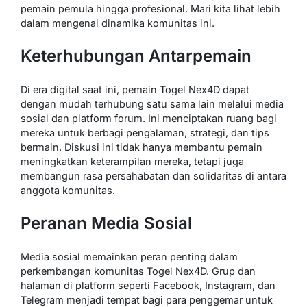
pemain pemula hingga profesional. Mari kita lihat lebih
dalam mengenai dinamika komunitas ini.
Keterhubungan Antarpemain
Di era digital saat ini, pemain Togel Nex4D dapat
dengan mudah terhubung satu sama lain melalui media
sosial dan platform forum. Ini menciptakan ruang bagi
mereka untuk berbagi pengalaman, strategi, dan tips
bermain. Diskusi ini tidak hanya membantu pemain
meningkatkan keterampilan mereka, tetapi juga
membangun rasa persahabatan dan solidaritas di antara
anggota komunitas.
Peranan Media Sosial
Media sosial memainkan peran penting dalam
perkembangan komunitas Togel Nex4D. Grup dan
halaman di platform seperti Facebook, Instagram, dan
Telegram menjadi tempat bagi para penggemar untuk