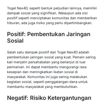
Togel Nex4D, seperti bentuk perjudian lainnya, memiliki
dampak sosial yang signifikan. Walaupun ada sisi
positif seperti menciptakan komunitas dan memberikan
hiburan, ada juga risiko yang perlu dipertimbangkan.
Positif: Pembentukan Jaringan
Sosial
Salah satu dampak positif dari Togel Nex4D adalah
pembentukan jaringan sosial yang kuat. Pemain sering
kali menjalin persahabatan yang berlanjut di luar
permainan. Ini dapat membantu mengurangi rasa
kesepian dan meningkatkan ikatan sosial di
masyarakat. Komunitas ini juga sering melakukan
kegiatan sosial, seperti penggalangan dana untuk
membantu masyarakat yang membutuhkan.
Negatif: Risiko Ketergantungan