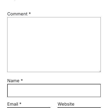
Comment
*
Name
*
Email
*
Website